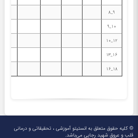
9_8
10_9
12_10
16_13
18_16
© کلیه حقوق متعلق به انستیتو آموزشی ، تحقیقاتی و درمانی
قلب و عروق شهید رجایی می‌باشد.